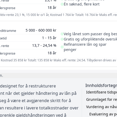
. rente
Én søknad, flere kort
18 år
dersgrense
ektiv rente 23,1 %, 15 000 kr o/1 år, Kostnad 1 764 kr Totalt: 16 764 kr Maks eff. re
5 000 - 600 000 kr
edittramme
Velg lånet som passer deg bes
1 - 15 år
petid
Gratis og uforpliktende oversi
Refinansiere lån og spar
13,7 - 24,54 %
. rente
penger
18 år
dersgrense
år, Kostnad 35 858 kr Totalt: 135 858 kr Maks eff. rente: 24.54. Tilbyderen drives
n.
Innholdsforteg
y designet for å restrukturere
Identifisere tidsp
ant når det gjelder håndtering av lån på
Grunnlaget for re
seg å være et avgjørende skritt for å
Vurdering av nåv
n resultere i lavere totalkostnader over
Evaluering av 
å forenkle gjeldshåndteringen ved å