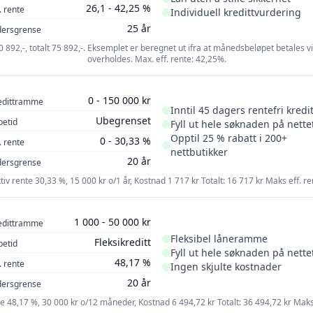
26,1 - 42,25 %
. rente
Individuell kredittvurdering
25 år
dersgrense
30 892,-, totalt 75 892,-. Eksemplet er beregnet ut ifra at månedsbeløpet betales 
overholdes. Max. eff. rente: 42,25%.
0 - 150 000 kr
edittramme
Inntil 45 dagers rentefri kredit
Ubegrenset
petid
Fyll ut hele søknaden på nette
Opptil 25 % rabatt i 200+
0 - 30,33 %
. rente
nettbutikker
20 år
dersgrense
ktiv rente 30,33 %, 15 000 kr o/1 år, Kostnad 1 717 kr Totalt: 16 717 kr Maks eff. re
1 000 - 50 000 kr
edittramme
Fleksibel låneramme
Fleksikreditt
petid
Fyll ut hele søknaden på nette
48,17 %
. rente
Ingen skjulte kostnader
20 år
dersgrense
nte 48,17 %, 30 000 kr o/12 måneder, Kostnad 6 494,72 kr Totalt: 36 494,72 kr Maks 