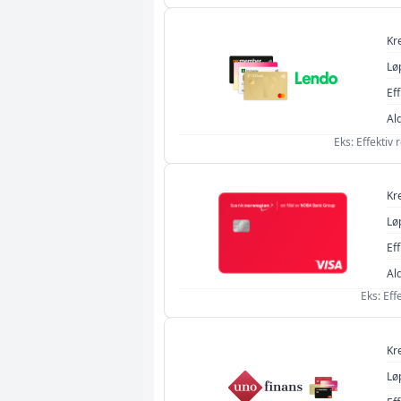
Kr
Lø
Eff
Al
Eks: Effektiv
Kr
Lø
Eff
Al
Eks: Eff
Kr
Lø