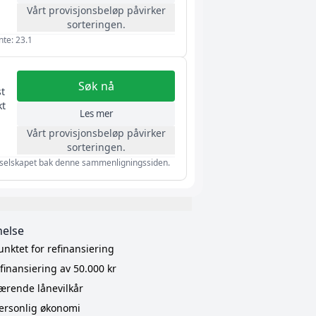
Vårt provisjonsbeløp påvirker
sorteringen.
nte: 23.1
Søk nå
t
kt
Les mer
Vårt provisjonsbeløp påvirker
sorteringen.
 av selskapet bak denne sammenligningssiden.
nelse
unktet for refinansiering
finansiering av 50.000 kr
ærende lånevilkår
personlig økonomi