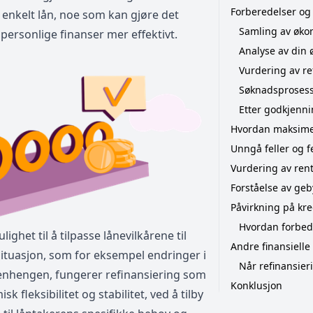
Forberedelser o
t enkelt lån, noe som kan gjøre det
Samling av øk
 personlige finanser mer effektivt.
Analyse av din 
Vurdering av re
Søknadsproses
Etter godkjenn
Hvordan maksimer
Unngå feller og fe
Vurdering av rent
Forståelse av geb
Påvirkning på kre
Hvordan forbedr
ighet til å tilpasse lånevilkårene til
Andre finansielle
tuasjon, som for eksempel endringer i
Når refinansieri
menhengen, fungerer refinansiering som
Konklusjon
fleksibilitet og stabilitet, ved å tilby