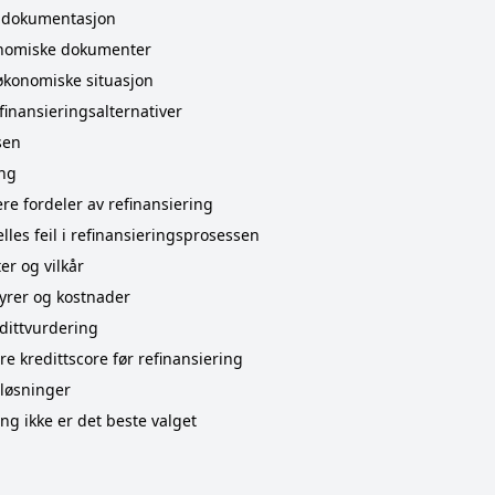
g dokumentasjon
onomiske dokumenter
økonomiske situasjon
finansieringsalternativer
sen
ing
e fordeler av refinansiering
lles feil i refinansieringsprosessen
er og vilkår
yrer og kostnader
dittvurdering
e kredittscore før refinansiering
 løsninger
ng ikke er det beste valget