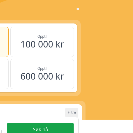
Opptil
100 000 kr
Opptil
600 000 kr
Filtre
5 år
Søk nå
Nullstill filter
t