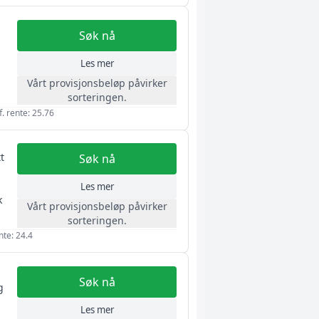
Søk nå
Les mer
Vårt provisjonsbeløp påvirker
sorteringen.
. rente: 25.76
t
Søk nå
Les mer
k
Vårt provisjonsbeløp påvirker
sorteringen.
nte: 24.4
Søk nå
g
Les mer