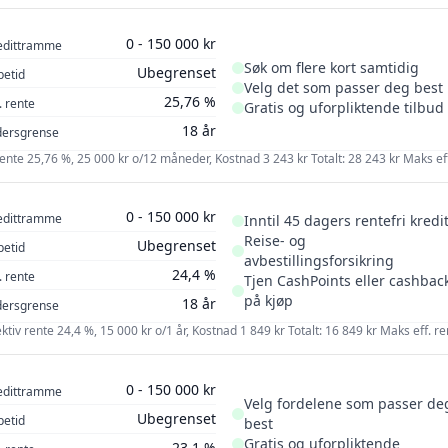
0 - 150 000 kr
edittramme
Søk om flere kort samtidig
Ubegrenset
petid
Velg det som passer deg best
25,76 %
. rente
Gratis og uforpliktende tilbud
18 år
dersgrense
 rente 25,76 %, 25 000 kr o/12 måneder, Kostnad 3 243 kr Totalt: 28 243 kr Maks eff
0 - 150 000 kr
edittramme
Inntil 45 dagers rentefri kredit
Reise- og
Ubegrenset
petid
avbestillingsforsikring
24,4 %
. rente
Tjen CashPoints eller cashbac
på kjøp
18 år
dersgrense
ektiv rente 24,4 %, 15 000 kr o/1 år, Kostnad 1 849 kr Totalt: 16 849 kr Maks eff. re
0 - 150 000 kr
edittramme
Velg fordelene som passer de
Ubegrenset
petid
best
Gratis og uforpliktende
23,1 %