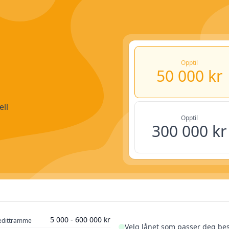
Opptil
50 000 kr
ell
Opptil
300 000 kr
70 000 kr
Løpetid
5 000 - 600 000 kr
edittramme
Velg lånet som passer deg bes