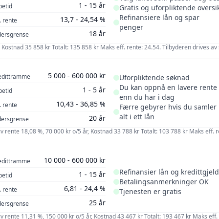
1 - 15 år
petid
600 000 kr
1 år
Gratis og uforpliktende oversi
Refinansiere lån og spar
13,7 - 24,54 %
. rente
penger
18 år
dersgrense
år, Kostnad 35 858 kr Totalt: 135 858 kr Maks eff. rente: 24.54. Tilbyderen drives
5 000 - 600 000 kr
edittramme
Uforpliktende søknad
Du kan oppnå en lavere rente
1 - 5 år
petid
enn du har i dag
10,43 - 36,85 %
. rente
Færre gebyrer hvis du samler
alt i ett lån
20 år
dersgrense
iv rente 18,08 %, 70 000 kr o/5 år, Kostnad 33 788 kr Totalt: 103 788 kr Maks eff. 
10 000 - 600 000 kr
edittramme
Refinansier lån og kredittgjeld
1 - 15 år
petid
Betalingsanmerkninger OK
6,81 - 24,4 %
. rente
Tjenesten er gratis
25 år
dersgrense
iv rente 11,31 %, 150 000 kr o/5 år, Kostnad 43 467 kr Totalt: 193 467 kr Maks eff.