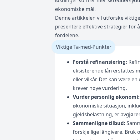
løsninger som er mer skreddersydd 
økonomiske mål.
Denne artikkelen vil utforske viktig
presentere effektive strategier fo
fordelene.
Viktige Ta-med-Punkter
Forstå refinansiering:
Refin
eksisterende lån erstattes m
eller vilkår. Det kan være en
krever nøye vurdering.
Vurder personlig økonomi:
økonomiske situasjon, inklud
gjeldsbelastning, er avgjøre
Sammenligne tilbud:
Sammen
forskjellige långivere. Bruk 