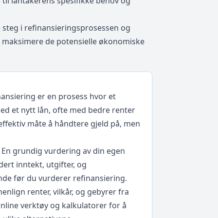
til låntakerens spesifikke behov og
e steg i refinansieringsprosessen og
r å maksimere de potensielle økonomiske
ansiering er en prosess hvor et
ed et nytt lån, ofte med bedre renter
 effektiv måte å håndtere gjeld på, men
En grundig vurdering av din egen
ert inntekt, utgifter, og
nde før du vurderer refinansiering.
lign renter, vilkår, og gebyrer fra
online verktøy og kalkulatorer for å