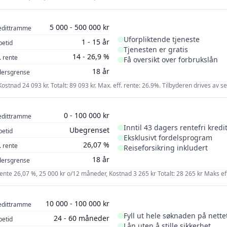
5 000 - 500 000 kr
edittramme
Uforpliktende tjeneste
1 - 15 år
petid
Tjenesten er gratis
14 - 26,9 %
. rente
Få oversikt over forbrukslån
18 år
dersgrense
, Kostnad 24 093 kr. Totalt: 89 093 kr. Max. eff. rente: 26.9%. Tilbyderen drives 
0 - 100 000 kr
edittramme
Inntil 43 dagers rentefri kredit
Ubegrenset
petid
Eksklusivt fordelsprogram
26,07 %
. rente
Reiseforsikring inkludert
18 år
dersgrense
 rente 26,07 %, 25 000 kr o/12 måneder, Kostnad 3 265 kr Totalt: 28 265 kr Maks eff
10 000 - 100 000 kr
edittramme
Fyll ut hele søknaden på nette
24 - 60 måneder
petid
Lån uten å stille sikkerhet