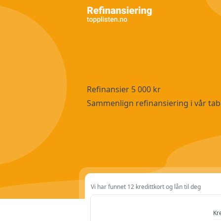
Refinansier 5 000 kr
Sammenlign refinansiering i vår tab
Vi har funnet 12 kredittkort og lån til deg
Kredittramme
Kr